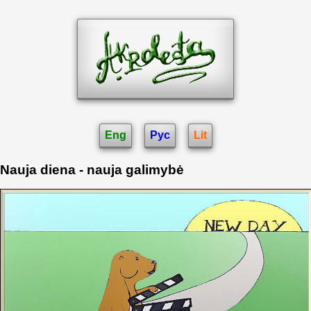
Eng
Рус
Lit
Nauja diena - nauja galimybė