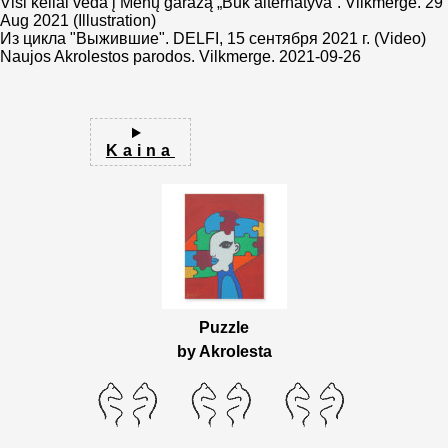
Visi keliai veda į Menų garažą „Būk alternatyva“. Vilkmerge. 29
Aug 2021 (Illustration)
Из цикла "Выжившие". DELFI, 15 сентября 2021 г. (Video)
Naujos Akrolestos parodos. Vilkmerge. 2021-09-26
Kaina
Puzzle
by Akrolesta