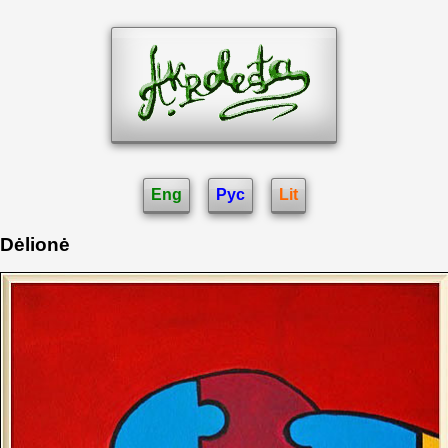
Eng
Рус
Lit
Dėlionė