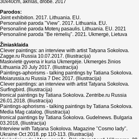
30x40cm, akrilas, drobė. 2017
Parodos:
Joint exhibition. 2017. Lithuania. EU.
Personalinė paroda "View". 2017. Lithuania. EU.
Personalinė paroda Moterų pasaulis. Lithuania. EU. 2021
Personalinė paroda "Be rėmelių". 2021. Ukmergė, Lietuva
Žiniasklaida
Clever paintings: an interview with artist Tatyana Sokolova.
Zagge.ru Russia 10.07.2017. (Iliustracija)
Maskvietė gyvena ir kuria Ukmergėje. Ukmergės žinios
Lithuania 20 July 2017. (Iliustracija)
Paintings-aphorisms - talking paintings by Tatiana Sokolova.
Moiarussia.ru Russia 7 Dec 2017. (Iliustracija)
Clever paintings: an interview with artist Tatyana Sokolova.
Surfingbird. (Iliustracija)
Ironical paintings by Tatiana Sokolova. Zentribe.ru Russia
26.01.2018. (Iliustracija)
Paintings-aphorisms - talking paintings by Tatiana Sokolova.
Media Mag catalog. (Iliustracija)
Ironical paintings by Tatiana Sokolova. Gudelnews. Bulgaria
03.2018, (Iliustracija)
Interview with Tatyana Sokolova. Magazine "Cosmo lady".
Ukraine Oct 2018. pp 110-113. (Iliustracija)