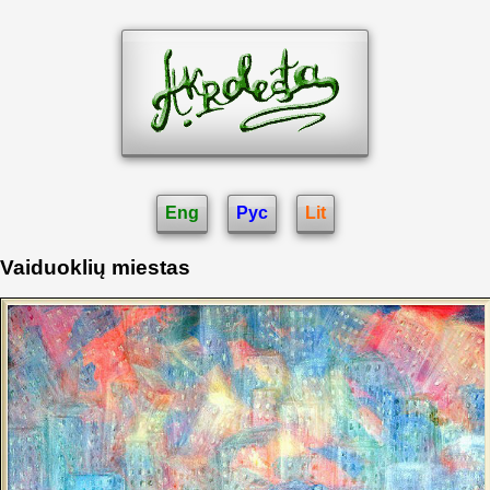
Eng
Рус
Lit
Vaiduoklių miestas