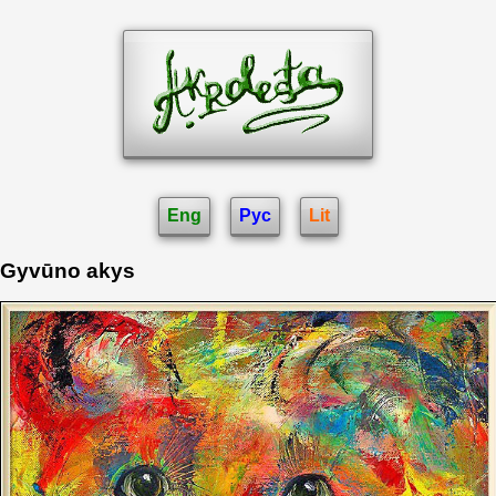
Eng
Рус
Lit
Gyvūno akys