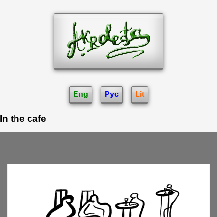
Eng
Рус
Lit
In the cafe